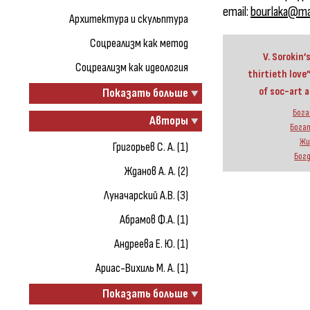
email:
bourlaka@mai
Архитектура и скульптура
Соцреализм как метод
V. Sorokin’
Соцреализм как идеология
thirtieth love
of soc-art a
Показать больше
Бога
Авторы
Богат
Жи
Григорьев С. А. (1)
Богд
Жданов А. А. (2)
Луначарский А.В. (3)
Абрамов Ф.А. (1)
Андреева Е. Ю. (1)
Ариас-Вихиль М. А. (1)
Показать больше