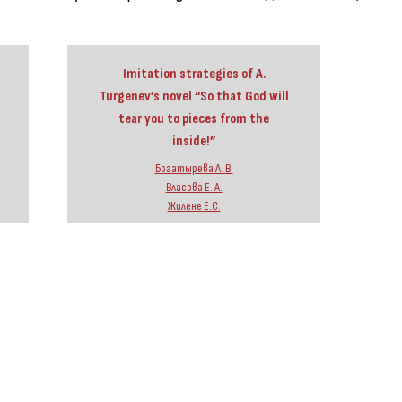
Imitation strategies of A.
Turgenev’s novel “So that God will
tear you to pieces from the
inside!”
Богатырева Л. В.
Власова Е. А.
Жилене Е.С.