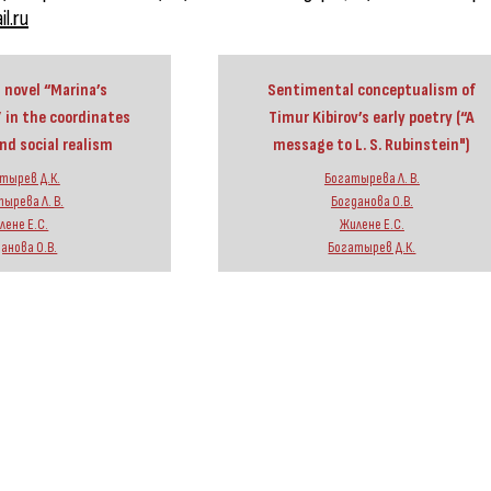
l.ru
s novel “Marina’s
Sentimental conceptualism of
” in the coordinates
Timur Kibirov’s early poetry (“A
nd social realism
message to L. S. Rubinstein")
тырев Д.К.
Богатырева Л. В.
ырева Л. В.
Богданова О.В.
лене Е.С.
Жилене Е.С.
анова О.В.
Богатырев Д.К.