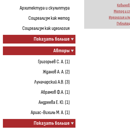
Ковынев 
Архитектура и скульптура
Метод и с
Идеология и к
Соцреализм как метод
Публика
Соцреализм как идеология
Показать больше
Авторы
Григорьев С. А. (1)
Жданов А. А. (2)
Луначарский А.В. (3)
Абрамов Ф.А. (1)
Андреева Е. Ю. (1)
Ариас-Вихиль М. А. (1)
Показать больше