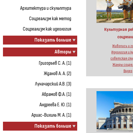
Архитектура и скульптура
Соцреализм как метод
Соцреализм как идеология
Культурная ре
соцреал
Показать больше
Живопись и 
Авторы
Идеология и к
советская ск
Григорьев С. А. (1)
Жанры соцре
Видео
Жданов А. А. (2)
Луначарский А.В. (3)
Абрамов Ф.А. (1)
Андреева Е. Ю. (1)
Ариас-Вихиль М. А. (1)
Показать больше