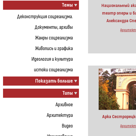
Темы
Национальный ак
театр оперы и б
Деконструкция соцреализма.
Александра Сп
Документы, архивы
Архитект
Жанры соцреализма
Живопись и графика
Идеология и культура
истоки соцреализма
Показать больше
Типы
Архивное
Архитектура
Арка Сестрорецк
Видео
Архитект