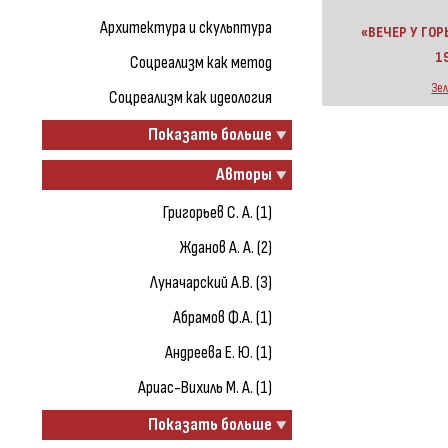
Архитектура и скульптура
«ВЕЧЕР У ГОР
19
Соцреализм как метод
Зел
Соцреализм как идеология
Показать больше
Авторы
Григорьев С. А. (1)
Жданов А. А. (2)
Луначарский А.В. (3)
Абрамов Ф.А. (1)
Андреева Е. Ю. (1)
Ариас-Вихиль М. А. (1)
Показать больше