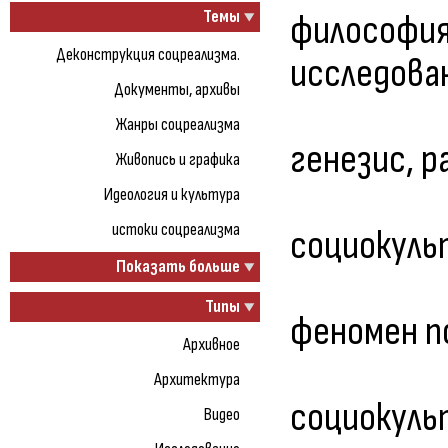
Темы
философия
Деконструкция соцреализма.
исследова
Документы, архивы
Жанры соцреализма
генезис, 
Живопись и графика
Идеология и культура
истоки соцреализма
социокуль
Показать больше
Типы
феномен п
Архивное
Архитектура
социокуль
Видео