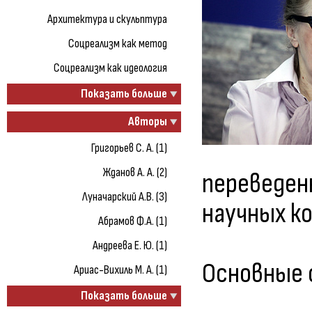
Архитектура и скульптура
Соцреализм как метод
Соцреализм как идеология
Показать больше
Авторы
Григорьев С. А. (1)
Жданов А. А. (2)
переведен
Луначарский А.В. (3)
научных ко
Абрамов Ф.А. (1)
Андреева Е. Ю. (1)
Основные 
Ариас-Вихиль М. А. (1)
Показать больше