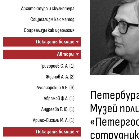
Архитектура и скульптура
Соцреализм как метод
Соцреализм как идеология
Показать больше
Авторы
Григорьев С. А. (1)
Жданов А. А. (2)
Луначарский А.В. (3)
Петербург
Абрамов Ф.А. (1)
Музей пол
Андреева Е. Ю. (1)
«Петергоф
Ариас-Вихиль М. А. (1)
сотрудник
Показать больше