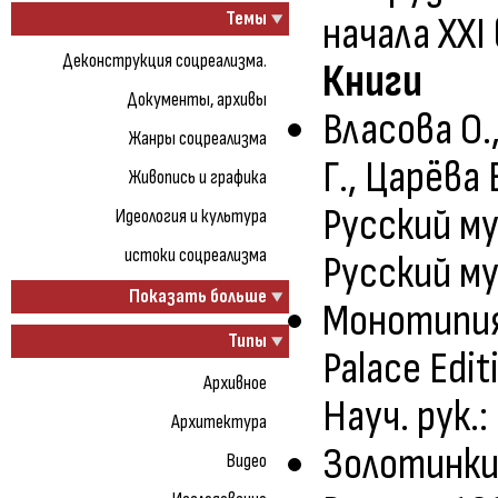
Темы
начала XXI
Деконструкция соцреализма.
Книги
Документы, архивы
Власова О.
Жанры соцреализма
Г., Царёва
Живопись и графика
Русский му
Идеология и культура
истоки соцреализма
Русский му
Показать больше
Монотипия.
Типы
Palace Edit
Архивное
Науч. рук.:
Архитектура
Золотинкин
Видео