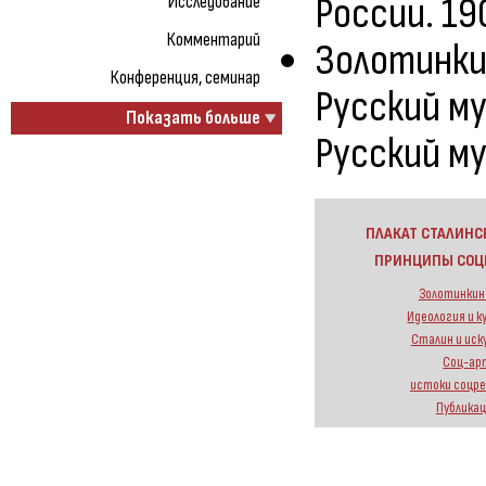
России. 1
Исследование
Комментарий
Золотинки
Конференция, семинар
Русский му
Показать больше
Русский му
ПЛАКАТ СТАЛИНС
ПРИНЦИПЫ СОЦ
Золотинкина
Идеология и к
Сталин и ис
Соц-ар
истоки соцр
Публика